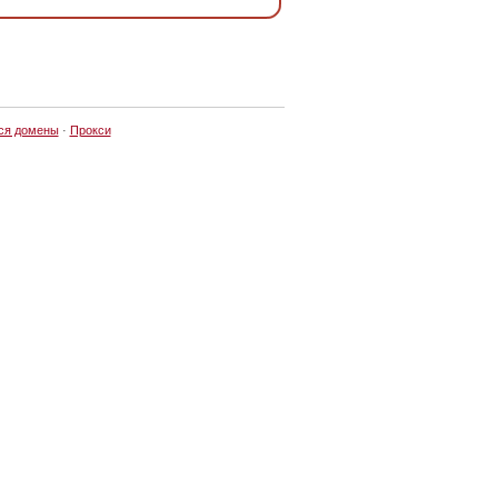
ся домены
·
Прокси