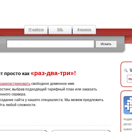
IT-работа
SSL
Аукцион
W
«раз-два-три»!
т просто как
зарегистрировать
свободное доменное имя.
остинг, выбрав подходящий тарифный план или заказать
енного сервера.
оздание сайта у нашего специалиста. Мы можем предложить
йта любой сложности.
пода
регис
шанс