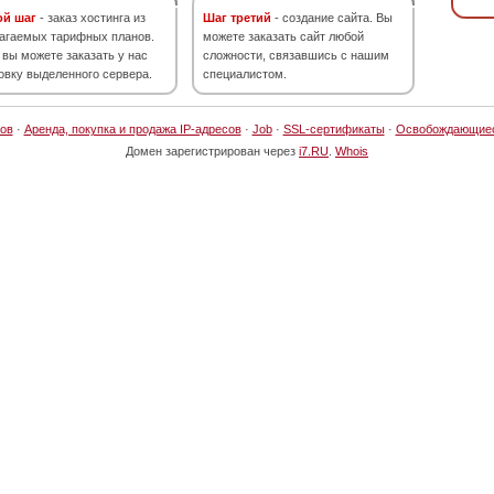
ой шаг
- заказ хостинга из
Шаг третий
- создание сайта. Вы
агаемых тарифных планов.
можете заказать сайт любой
 вы можете заказать у нас
сложности, связавшись с нашим
овку выделенного сервера.
специалистом.
ов
·
Аренда, покупка и продажа IP-адресов
·
Job
·
SSL-сертификаты
·
Освобождающие
Домен зарегистрирован через
i7.RU
.
Whois