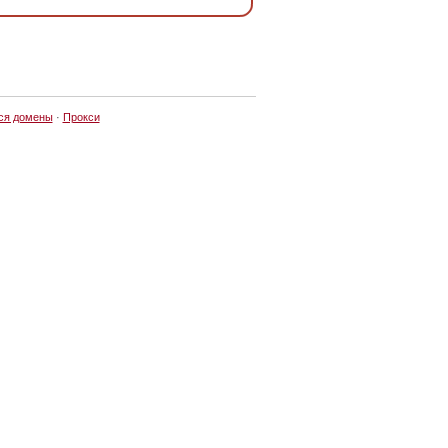
ся домены
·
Прокси