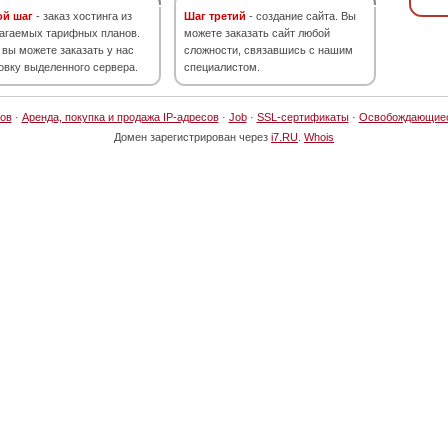
ой шаг
- заказ хостинга из
Шаг третий
- создание сайта. Вы
агаемых тарифных планов.
можете заказать сайт любой
 вы можете заказать у нас
сложности, связавшись с нашим
овку выделенного сервера.
специалистом.
ов
·
Аренда, покупка и продажа IP-адресов
·
Job
·
SSL-сертификаты
·
Освобождающие
Домен зарегистрирован через
i7.RU
.
Whois