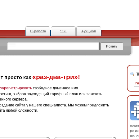
IT-работа
SSL
Аукцион
W
«раз-два-три»!
т просто как
зарегистрировать
свободное доменное имя.
остинг, выбрав подходящий тарифный план или заказать
енного сервера.
оздание сайта у нашего специалиста. Мы можем предложить
йта любой сложности.
пода
регис
шанс