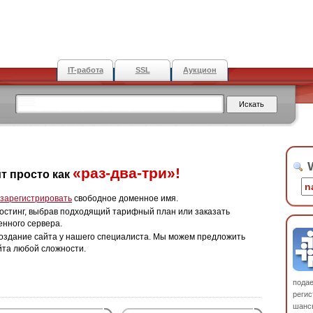
IT-работа
SSL
Аукцион
W
«раз-два-три»!
т просто как
зарегистрировать
свободное доменное имя.
остинг, выбрав подходящий тарифный план или заказать
енного сервера.
оздание сайта у нашего специалиста. Мы можем предложить
йта любой сложности.
пода
регис
шанс