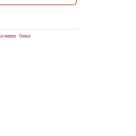
ся домены
·
Прокси