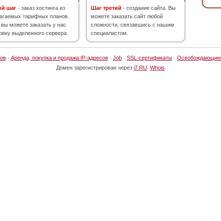
ой шаг
- заказ хостинга из
Шаг третий
- создание сайта. Вы
агаемых тарифных планов.
можете заказать сайт любой
 вы можете заказать у нас
сложности, связавшись с нашим
овку выделенного сервера.
специалистом.
ов
·
Аренда, покупка и продажа IP-адресов
·
Job
·
SSL-сертификаты
·
Освобождающие
Домен зарегистрирован через
i7.RU
.
Whois