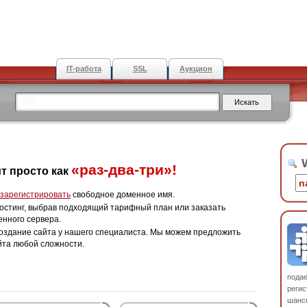
IT-работа
SSL
Аукцион
W
«раз-два-три»!
т просто как
зарегистрировать
свободное доменное имя.
остинг, выбрав подходящий тарифный план или заказать
енного сервера.
оздание сайта у нашего специалиста. Мы можем предложить
йта любой сложности.
пода
регис
шанс