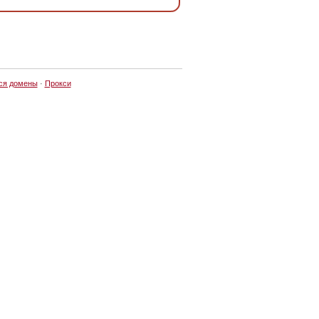
ся домены
·
Прокси