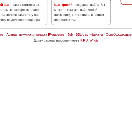
ой шаг
- заказ хостинга из
Шаг третий
- создание сайта. Вы
агаемых тарифных планов.
можете заказать сайт любой
 вы можете заказать у нас
сложности, связавшись с нашим
овку выделенного сервера.
специалистом.
ов
·
Аренда, покупка и продажа IP-адресов
·
Job
·
SSL-сертификаты
·
Освобождающие
Домен зарегистрирован через
i7.RU
.
Whois